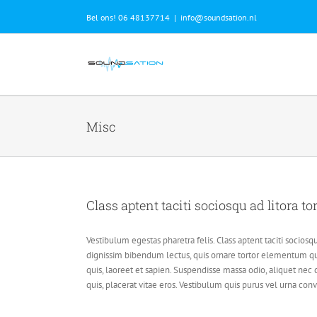
Skip
Bel ons! 06 48137714
|
info@soundsation.nl
to
content
Misc
Class aptent taciti sociosqu ad litora t
Vestibulum egestas pharetra felis. Class aptent taciti socios
dignissim bibendum lectus, quis ornare tortor elementum q
quis, laoreet et sapien. Suspendisse massa odio, aliquet nec
quis, placerat vitae eros. Vestibulum quis purus vel urna conva