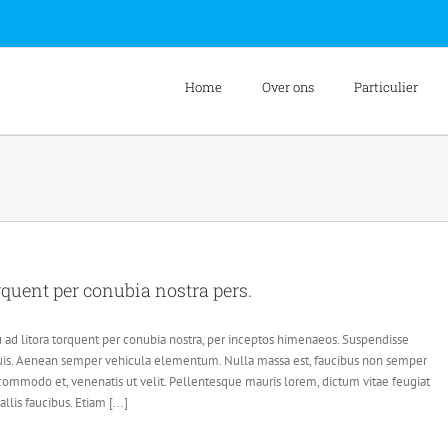
Home
Over ons
Particulier
orquent per conubia nostra pers.
qu ad litora torquent per conubia nostra, per inceptos himenaeos. Suspendisse
uis. Aenean semper vehicula elementum. Nulla massa est, faucibus non semper
 commodo et, venenatis ut velit. Pellentesque mauris lorem, dictum vitae feugiat
llis faucibus. Etiam [...]