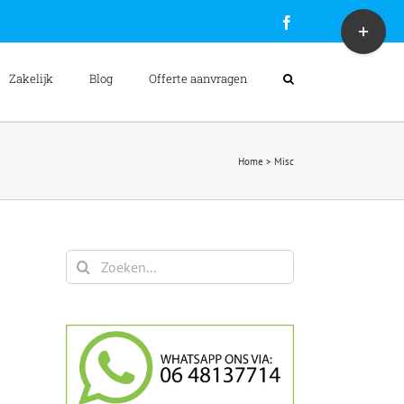
Toggle
Facebook
Sliding
Bar
Area
Zakelijk
Blog
Offerte aanvragen
Home
>
Misc
Zoeken
naar: