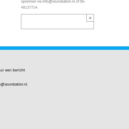
opnemen via info@soundsation.nl of 06-
48137714.
×
ur een bericht
o@soundsation.nl