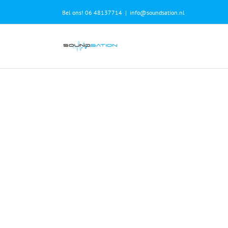
Skip
Bel ons! 06 48137714
|
info@soundsation.nl
to
content