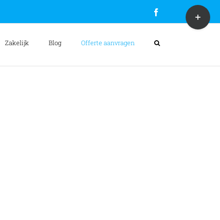
Toggle
Facebook
Sliding
Bar
Area
Zakelijk
Blog
Offerte aanvragen