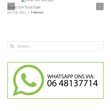
Donec Ore Turis Eget
juli 31st, 2012
|
0 Reacties
Zoeken
naar: