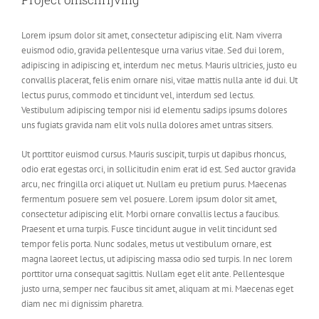
Lorem ipsum dolor sit amet, consectetur adipiscing elit. Nam viverra
euismod odio, gravida pellentesque urna varius vitae. Sed dui lorem,
adipiscing in adipiscing et, interdum nec metus. Mauris ultricies, justo eu
convallis placerat, felis enim ornare nisi, vitae mattis nulla ante id dui. Ut
lectus purus, commodo et tincidunt vel, interdum sed lectus.
Vestibulum adipiscing tempor nisi id elementu sadips ipsums dolores
uns fugiats gravida nam elit vols nulla dolores amet untras sitsers.
Ut porttitor euismod cursus. Mauris suscipit, turpis ut dapibus rhoncus,
odio erat egestas orci, in sollicitudin enim erat id est. Sed auctor gravida
arcu, nec fringilla orci aliquet ut. Nullam eu pretium purus. Maecenas
fermentum posuere sem vel posuere. Lorem ipsum dolor sit amet,
consectetur adipiscing elit. Morbi ornare convallis lectus a faucibus.
Praesent et urna turpis. Fusce tincidunt augue in velit tincidunt sed
tempor felis porta. Nunc sodales, metus ut vestibulum ornare, est
magna laoreet lectus, ut adipiscing massa odio sed turpis. In nec lorem
porttitor urna consequat sagittis. Nullam eget elit ante. Pellentesque
justo urna, semper nec faucibus sit amet, aliquam at mi. Maecenas eget
diam nec mi dignissim pharetra.