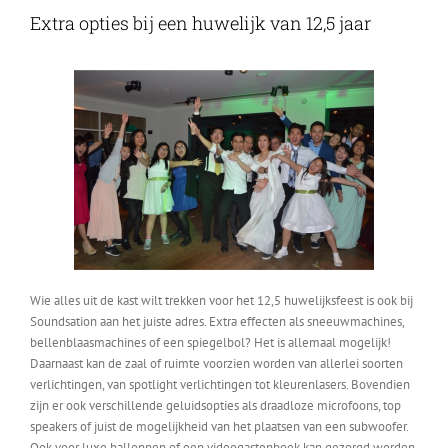
Extra opties bij een huwelijk van 12,5 jaar
Wie alles uit de kast wilt trekken voor het 12,5 huwelijksfeest is ook bij
Soundsation aan het juiste adres. Extra effecten als sneeuwmachines,
bellenblaasmachines of een spiegelbol? Het is allemaal mogelijk!
Daarnaast kan de zaal of ruimte voorzien worden van allerlei soorten
verlichtingen, van spotlight verlichtingen tot kleurenlasers. Bovendien
zijn er ook verschillende geluidsopties als draadloze microfoons, top
speakers of juist de mogelijkheid van het plaatsen van een subwoofer.
Ook voor luxe ballonnen of een videogastenboek kan gezorgd worden.