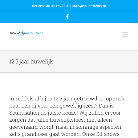
Skip
Bel ons! 06 48137714
|
info@soundsation.nl
to
content
Facebook
12,5 jaar huwelijk
Inmiddels al bijna 12,5 jaar getrouwd en op zoek
naar een dj voor een geweldig feest? Dan is
Soundsation de juiste keuze! Wij zullen ervoor
zorgen dat jullie huwelijksfeest niet alleen
geëvenaard wordt, maar in sommige aspecten
zelfs grandioser gaat worden. Onze DJ shows