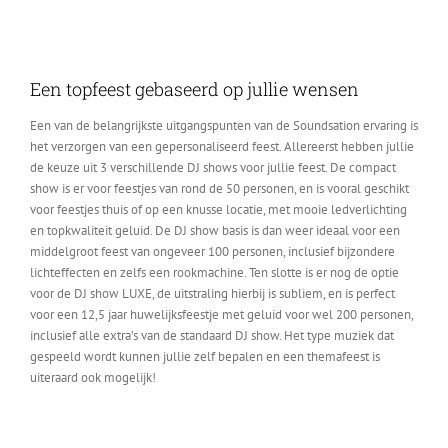
Een topfeest gebaseerd op jullie wensen
Een van de belangrijkste uitgangspunten van de Soundsation ervaring is
het verzorgen van een gepersonaliseerd feest. Allereerst hebben jullie
de keuze uit 3 verschillende DJ shows voor jullie feest. De compact
show is er voor feestjes van rond de 50 personen, en is vooral geschikt
voor feestjes thuis of op een knusse locatie, met mooie ledverlichting
en topkwaliteit geluid. De DJ show basis is dan weer ideaal voor een
middelgroot feest van ongeveer 100 personen, inclusief bijzondere
lichteffecten en zelfs een rookmachine. Ten slotte is er nog de optie
voor de DJ show LUXE, de uitstraling hierbij is subliem, en is perfect
voor een 12,5 jaar huwelijksfeestje met geluid voor wel 200 personen,
inclusief alle extra’s van de standaard DJ show. Het type muziek dat
gespeeld wordt kunnen jullie zelf bepalen en een themafeest is
uiteraard ook mogelijk!